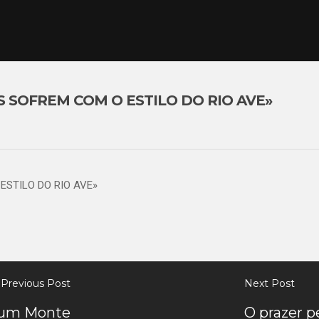
AS SOFREM COM O ESTILO DO RIO AVE»
ESTILO DO RIO AVE»
Previous Post
Next Post
e um Monte
O prazer p